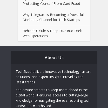
Castro CC and Castrocvv: What
Cybersecurity Professionals Should
Know
Cybersecurity Awareness Guide:
Protecting Yourself From Card Fraud
Why Telegram Is Becoming a Powerful
Marketing Channel for Tech Startups
Behind Ultclub: A Deep Dive into Dark
Web Operations
About Us
TechSized delivers innovative technology, smart