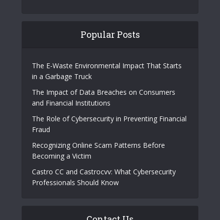
solutions, and expert insights. Providing the
latest trends
and advancements to keep users ahead in the
digital world, it ensures access to cutting-edge
knowledge for navigating the ever-evolving tech
landscape. #TechSized
Popular Posts
The E-Waste Environmental Impact That Starts
in a Garbage Truck
The Impact of Data Breaches on Consumers
and Financial Institutions
The Role of Cybersecurity in Preventing Financial
Fraud
Recognizing Online Scam Patterns Before