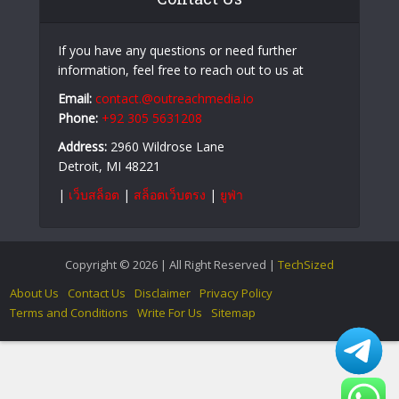
Becoming a Victim
Castro CC and Castrocvv: What Cybersecurity
Professionals Should Know
Contact Us
If you have any questions or need further
information, feel free to reach out to us at
Email:
contact.@outreachmedia.io
Phone:
+92 305 5631208
Address:
2960 Wildrose Lane
Detroit, MI 48221
|
เว็บสล็อต
|
สล็อตเว็บตรง
|
ยูฟ่า
Copyright © 2026 | All Right Reserved |
TechSized