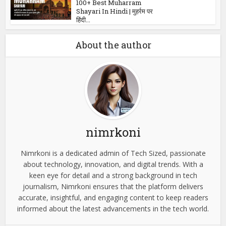
Shayari in Hindi टूटे दिल पर...
shayari
300+ Best Propose Shayari
in Hindi | प्यार का इजहार...
shayari
100+ Best Muharram
Shayari In Hindi | मुहर्रम पर
हिंदी...
About the author
nimrkoni
Nimrkoni is a dedicated admin of Tech Sized, passionate