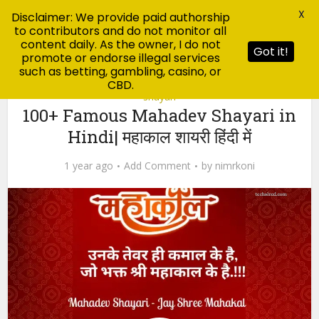
X
Disclaimer: We provide paid authorship
to contributors and do not monitor all
content daily. As the owner, I do not
Got it!
promote or endorse illegal services
such as betting, gambling, casino, or
CBD.
shayari
100+ Famous Mahadev Shayari in
Hindi| महाकाल शायरी हिंदी में
1 year ago
Add Comment
by
nimrkoni