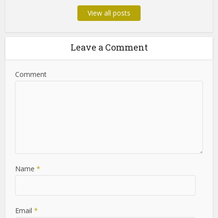
about technology, innovation, and digital trends. With a
keen eye for detail and a strong background in tech
journalism, Nimrkoni ensures that the platform delivers
accurate, insightful, and engaging content to keep readers
informed about the latest advancements in the tech world.
View all posts
Leave a Comment
Comment