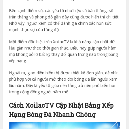
Bên cạnh điểm số, các yếu tố như hiệu số bàn thắng, số
trận thắng và phong độ gần đây cũng được hiển thị chi tiết.
Nhờ vậy, người xem có thể đánh giá chính xác hơn sức
mạnh thực sự của từng đội.
Một điểm đặc biệt trên XoilacTV là khả năng cập nhật dữ
liệu gần như theo thời gian thực. Điều này giúp người hâm
mộ không bỏ lỡ bất kỳ thay đổi quan trọng nào trong bảng
xếp hạng.
Ngoài ra, giao diện hiển thị được thiết kế đơn giản, dễ nhìn,
phù hợp với cả người mới theo dõi bóng đá lẫn người xem
lâu năm. Đây là yếu tố giúp nền tảng trở nên phổ biến hơn
trong cộng đồng người hâm mộ.
Cách XoilacTV Cập Nhật Bảng Xếp
Hạng Bóng Đá Nhanh Chóng