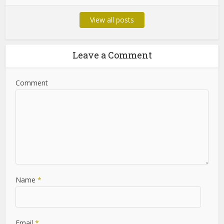
View all posts
Leave a Comment
Comment
Name
*
Email
*