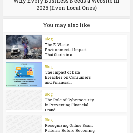
Why Every Business Needs a Website in
2025 (Even Local Ones)
You may also like
Blog
The E-Waste
Environmental Impact
That Starts in a...
Blog
The Impact of Data
Breaches on Consumers
and Financial...
Blog
The Role of Cybersecurity
in Preventing Financial
Fraud
Blog
Recognizing Online Scam
Patterns Before Becoming