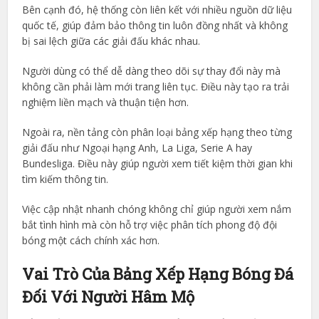
Bên cạnh đó, hệ thống còn liên kết với nhiều nguồn dữ liệu
quốc tế, giúp đảm bảo thông tin luôn đồng nhất và không
bị sai lệch giữa các giải đấu khác nhau.
Người dùng có thể dễ dàng theo dõi sự thay đổi này mà
không cần phải làm mới trang liên tục. Điều này tạo ra trải
nghiệm liền mạch và thuận tiện hơn.
Ngoài ra, nền tảng còn phân loại bảng xếp hạng theo từng
giải đấu như Ngoại hạng Anh, La Liga, Serie A hay
Bundesliga. Điều này giúp người xem tiết kiệm thời gian khi
tìm kiếm thông tin.
Việc cập nhật nhanh chóng không chỉ giúp người xem nắm
bắt tình hình mà còn hỗ trợ việc phân tích phong độ đội
bóng một cách chính xác hơn.
Vai Trò Của Bảng Xếp Hạng Bóng Đá
Đối Với Người Hâm Mộ