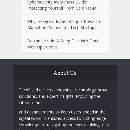
Cybersecurity Awareness Guide:
Protecting Yourself From Card Fraud
Why Telegram Is Becoming a Powerful
Marketing Channel for Tech Startups
Behind Ultclub: A Deep Dive into Dark
Web Operations
About Us
TechSized delivers innovative technology, smart
solutions, and expert insights. Providing the
latest trends
and advancements to keep users ahead in the
digital world, it ensures access to cutting-edge
knowledge for navigating the ever-evolving tech