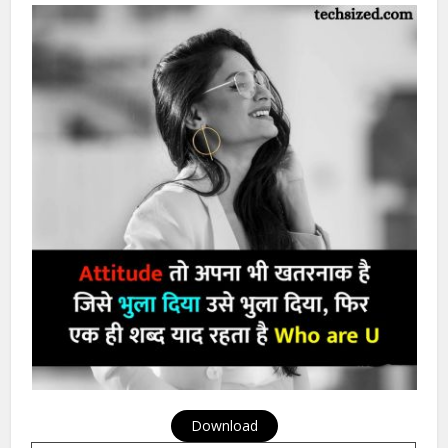
Read More:
Best Killer, Cute, Self, Beauty, Sad, Love,
Attitude Quotes for Girls
Instagram Attitude Shayari In
Hindi