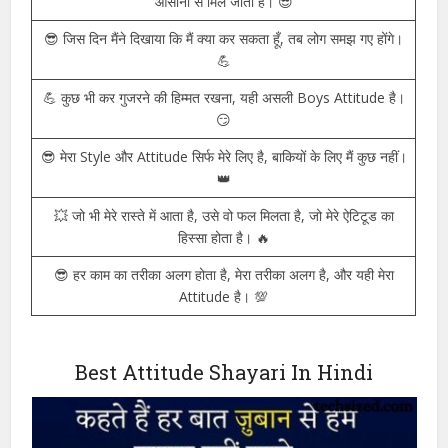
और करीब पहुँच जाता हूँ। 🔥
😏 जिसे मैं जिंदा छोड़ दूँ, वही दुनिया में सबसे बड़ा इंसान बनता है। 💥
😈 बातों से नहीं, कामों से पहचान बनानी चाहिए। 👑
💥 मेरी मुस्कान भी मेरी ताकत का हिस्सा है, क्योंकि जो मैं चाहूँ, वो मुझे
आसानी से मिल जाता है। 😎
😎 जिस दिन मैंने दिखाया कि मैं क्या कर सकता हूँ, तब लोग समझ गए होंगे।
💪
💪 कुछ भी कर गुजरने की हिम्मत रखना, यही असली Boys Attitude है।
😏
😎 मेरा Style और Attitude सिर्फ मेरे लिए है, बाकियों के लिए मैं कुछ नहीं।
👑
💥 जो भी मेरे रास्ते में आता है, उसे वो फल मिलता है, जो मेरे ऐटिटूड का
हिस्सा होता है। 🔥
😎 हर काम का तरीका अलग होता है, मेरा तरीका अलग है, और यही मेरा
Attitude है। 💯