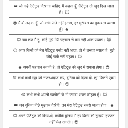
💥 जब तक मैं हूं, मेरा ऐटिटूड हर किसी के दिल में होगा। 👑
😏 लड़ाई और ऐटिटूड दोनों में एक ही फर्क है, जो खुद पर विश्वास करता है,
वो कभी नहीं हारता। 💪
💯 मेरा ऐटिटूड, मेरी शख्सियत का हिस्सा है, ये मुझे और भी बेहतरीन बनाता
है। 😎
👑 जो कहे ऐटिटूड दिखाना चाहिए, मैं कहता हूँ, ऐटिटूड तो खुद दिख जाता
है। 💥
😎 मैं वो लड़का हूँ, जो कभी पीछे नहीं हटता, हर मुसीबत का मुकाबला करता
हूँ। 🔥
💥 जब तक मैं हूं, कोई मुझे मेरी पहचान से कम नहीं आंक सकता। 😈
😏 अगर किसी को मेरा ऐटिटूड पसंद नहीं आता, तो ये उसका मसला है, मुझे
कोई फर्क नहीं पड़ता। 💥
🔥 अपनी पहचान बनानी है, तो ऐटिटूड को खुद में समाना होगा। 😎
💯 कभी कभी खुद को नजरअंदाज कर, दुनिया को दिखा दो, तुम कितने ख़ास
हो। 😏