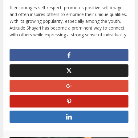
Attitude Shayari in Hindi is a powerful form of expression
that allows individuals to showcase their confidence,
boldness, and self-assurance through poetry. Whether
used in personal conversations, on social media or as a
reflection of one’s personality, Attitude Shayari adds depth
and emotion to how we express ourselves.
It encourages self-respect, promotes positive self-image,
and often inspires others to embrace their unique qualities.
With its growing popularity, especially among the youth,
Attitude Shayari has become a prominent way to connect
with others while expressing a strong sense of individuality.