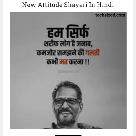
है। 💥
🔥 ऐटिटूड सिर्फ दिखावा नहीं, ये मेरी असली पहचान है। 💯
💥 वो जो मुझसे टकराएगा, खुद टूट कर बिखर जाएगा। 😎
New Attitude Shayari In Hindi