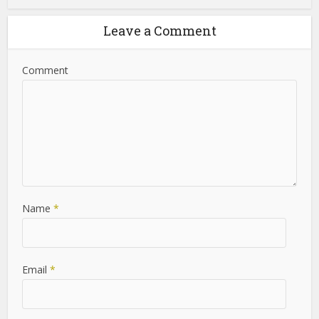
journalism, Nimrkoni ensures that the platform delivers
accurate, insightful, and engaging content to keep readers
informed about the latest advancements in the tech world.
View all posts
Leave a Comment
Comment
Name
*