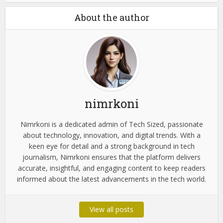
100+ Dhokebaaz Shayari in
Hindi – धोखेबाज शायरी हिंदी...
shayari
100+ Famous Mahadev
Shayari in Hindi| महाकाल
शायरी...
About the author
nimrkoni
Nimrkoni is a dedicated admin of Tech Sized, passionate
about technology, innovation, and digital trends. With a
keen eye for detail and a strong background in tech