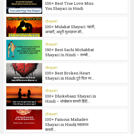
500+ Best Killer, Cute, Self, Beauty, Sad,
Love, Attitude Quotes for Girls
You may also like
shayari
100+ Best True Love Miss
You Shayari in Hindi
shayari
100+ Mulakat Shayari: पहली,
आखरी, अधूरी मुलाक़ात की...
shayari
190+ Best Sachi Mohabbat
Shayari In Hindi – सच्ची...
shayari
100+ Best Broken Heart
Shayari in Hindi टूटे दिल पर...
shayari