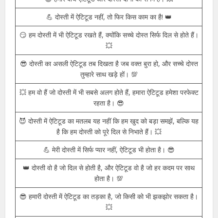
😈 हम अपने दोस्तों के लिए कुछ भी कर सकते हैं, क्योंकि दोस्ती में कोई दूरी
नहीं होती। 💯
💥 दुनिया बदल सकती है, लेकिन सच्ची दोस्ती और ऐटिटूड कभी नहीं
बदलता। 👑
😎 हमारे बीच ऐटिटूड और दोस्ती दोनों का संगम है। 💥
💪 दोस्ती में ऐटिटूड नहीं, तो फिर किस काम का है! 👑
😏 हम दोस्ती में भी ऐटिटूड रखते हैं, क्योंकि सच्चे दोस्त सिर्फ दिल से होते हैं।
💥
😎 दोस्ती का असली ऐटिटूड तब दिखता है जब वक्त बुरा हो, और सच्चे दोस्त
तुम्हारे साथ खड़े हों। 💯
💥 हम वो हैं जो दोस्ती में भी सबसे अलग होते हैं, हमारा ऐटिटूड हमेशा परफेक्ट
रहता है। 😎
😈 दोस्ती में ऐटिटूड का मतलब यह नहीं कि हम खुद को बड़ा समझें, बल्कि यह
है कि हम दोस्ती को पूरे दिल से निभाते हैं। 💥
💪 मेरी दोस्ती में सिर्फ प्यार नहीं, ऐटिटूड भी होता है। 😎