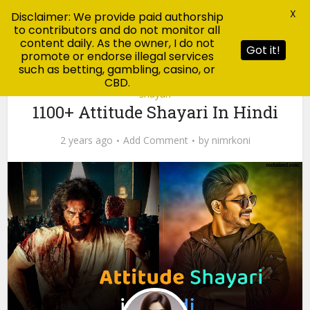
X
Disclaimer: We provide paid authorship
to contributors and do not monitor all
content daily. As the owner, I do not
Got it!
promote or endorse illegal services
such as betting, gambling, casino, or
CBD.
shayari
1100+ Attitude Shayari In Hindi
2 years ago
Add Comment
by
nimrkoni