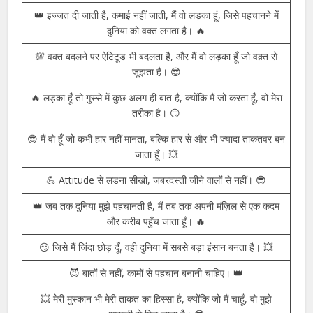
💪 मैं वो नहीं जो दूसरों से डरकर भाग जाऊं, मैं वो हूँ जो सामने आने वाली
मुश्किलों का सामना करता हूँ। 🔥
😈 लोग बातों से नहीं, मेरे कामों से मेरी पहचान बनाते हैं। 👑
😎 कभी कभी तो मैं अपने Attitude से भी खुद को कंफ्यूज़ कर लेता हूँ। 💥
👑 इज्जत दी जाती है, कमाई नहीं जाती, मैं वो लड़का हूं, जिसे पहचानने में
दुनिया को वक्त लगता है। 🔥
💯 वक्त बदलने पर ऐटिटूड भी बदलता है, और मैं वो लड़का हूँ जो वक़्त से
जूझता है। 😎
🔥 लड़का हूँ तो गुस्से में कुछ अलग ही बात है, क्योंकि मैं जो करता हूँ, वो मेरा
तरीका है। 😏
😎 मैं वो हूँ जो कभी हार नहीं मानता, बल्कि हार से और भी ज्यादा ताकतवर बन
जाता हूँ। 💥
💪 Attitude से लडना सीखो, जबरदस्ती जीने वालों से नहीं। 😎
👑 जब तक दुनिया मुझे पहचानती है, मैं तब तक अपनी मंज़िल से एक कदम