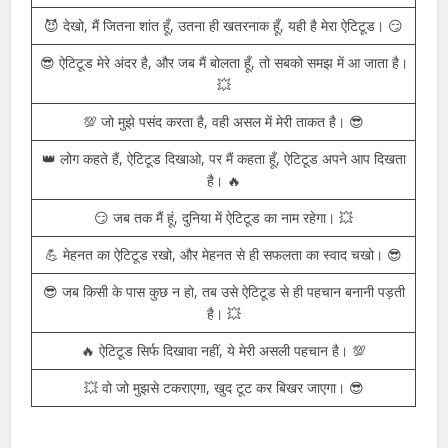
💯 जहां लोग रुकते हैं, वहीं मैं अपने ऐटिटूड से आगे बढ़ता हूँ। 🔥
😎 मेरा ऐटिटूड कुछ खास है, और ये मुझे सबसे अलग बनाता है। 💥
💪 मैं वो लड़का हूँ, जो डरता नहीं, बल्कि डर को अपनी ताकत बना लेता हूँ।
🔥
😈 देखो, मैं जितना शांत हूँ, उतना ही खतरनाक हूँ, यही है मेरा ऐटिटूड। 😏
😎 ऐटिटूड मेरे अंदर है, और जब मैं बोलता हूँ, तो सबको समझ में आ जाता है।
💥
💯 जो मुझे पसंद करता है, वही असल में मेरी ताकत है। 😎
👑 लोग कहते हैं, ऐटिटूड दिखाओ, पर मैं कहता हूँ, ऐटिटूड अपने आप दिखता
है। 🔥
😏 जब तक मैं हूं, दुनिया में ऐटिटूड का नाम रहेगा। 💥
💪 मेहनत का ऐटिटूड रखो, और मेहनत से ही सफलता का स्वाद चखो। 😎
😎 जब किसी के पास कुछ न हो, तब उसे ऐटिटूड से ही पहचान बनानी पड़ती